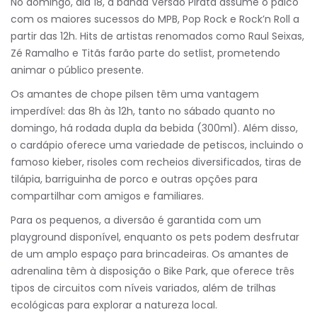
No domingo, dia 18, a banda Versão Pirata assume o palco
com os maiores sucessos do MPB, Pop Rock e Rock’n Roll a
partir das 12h. Hits de artistas renomados como Raul Seixas,
Zé Ramalho e Titãs farão parte do setlist, prometendo
animar o público presente.
Os amantes de chope pilsen têm uma vantagem
imperdível: das 8h às 12h, tanto no sábado quanto no
domingo, há rodada dupla da bebida (300ml). Além disso,
o cardápio oferece uma variedade de petiscos, incluindo o
famoso kieber, risoles com recheios diversificados, tiras de
tilápia, barriguinha de porco e outras opções para
compartilhar com amigos e familiares.
Para os pequenos, a diversão é garantida com um
playground disponível, enquanto os pets podem desfrutar
de um amplo espaço para brincadeiras. Os amantes de
adrenalina têm à disposição o Bike Park, que oferece três
tipos de circuitos com níveis variados, além de trilhas
ecológicas para explorar a natureza local.