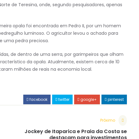
Norte de Teresina, onde, segundo pesquisadores, apenas
imeira opala foi encontrada em Pedro II, por um homem
dregulho luminoso. O agricultor levou o achado para
de uma pedra preciosa.
ídas, de dentro de uma serra, por garimpeiros que olham
acterístico da opala. Atualmente, existem cerca de 10
aram milhões de reais na economia local.
facebook
twitter
google+
pinterest
Próximo
Jockey de Itaparica e Praia da Costa se
destacam para investimentos