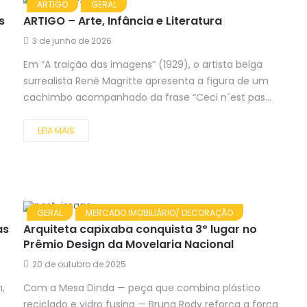
ARTIGO
GERAL
s
ARTIGO – Arte, Infância e Literatura
3 de junho de 2026
Em “A traição das imagens” (1929), o artista belga
s
surrealista René Magritte apresenta a figura de um
cachimbo acompanhado da frase “Ceci n´est pas...
LEIA MAIS
GERAL
MERCADO IMOBILIÁRIO/ DECORAÇÃO
as
Arquiteta capixaba conquista 3º lugar no
Prêmio Design da Movelaria Nacional
20 de outubro de 2025
,
Com a Mesa Dinda — peça que combina plástico
reciclado e vidro fusing — Bruna Rody reforça a força