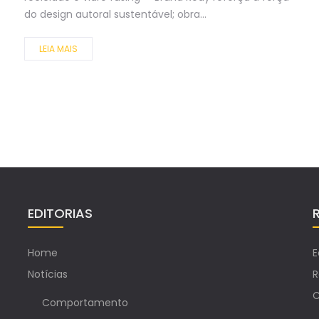
do design autoral sustentável; obra...
LEIA MAIS
EDITORIAS
Home
E
Notícias
R
C
Comportamento