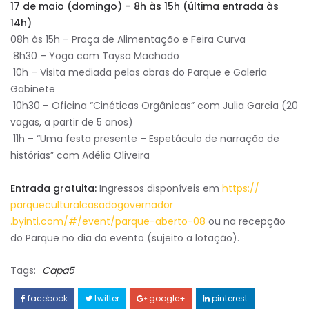
17 de maio (domingo) – 8h às 15h (última entrada às
14h)
08h às 15h – Praça de Alimentação e Feira Curva
8h30 – Yoga com Taysa Machado
10h – Visita mediada pelas obras do Parque e Galeria
Gabinete
10h30 – Oficina “Cinéticas Orgânicas” com Julia Garcia (20
vagas, a partir de 5 anos)
11h – “Uma festa presente – Espetáculo de narração de
histórias” com Adélia Oliveira
Entrada gratuita:
Ingressos disponíveis em
https://
parqueculturalcasadogovernador
.byinti.com/#/event/parque-
aberto-08
ou na recepção
do Parque no dia do evento (sujeito a lotação).
Tags:
Capa5
facebook
twitter
google+
pinterest