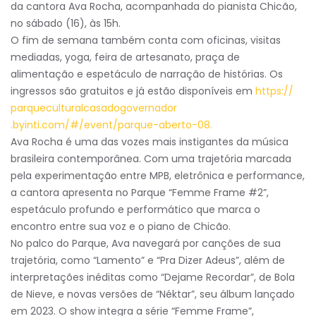
da cantora Ava Rocha, acompanhada do pianista Chicão,
no sábado (16), às 15h.
O fim de semana também conta com oficinas, visitas
mediadas, yoga, feira de artesanato, praça de
alimentação e espetáculo de narração de histórias. Os
ingressos são gratuitos e já estão disponíveis em
https://
parqueculturalcasadogovernador
.byinti.com/#/event/parque-
aberto-08.
Ava Rocha é uma das vozes mais instigantes da música
brasileira contemporânea. Com uma trajetória marcada
pela experimentação entre MPB, eletrônica e performance,
a cantora apresenta no Parque “Femme Frame #2”,
espetáculo profundo e performático que marca o
encontro entre sua voz e o piano de Chicão.
No palco do Parque, Ava navegará por canções de sua
trajetória, como “Lamento” e “Pra Dizer Adeus”, além de
interpretações inéditas como “Dejame Recordar”, de Bola
de Nieve, e novas versões de “Néktar”, seu álbum lançado
em 2023. O show integra a série “Femme Frame”,