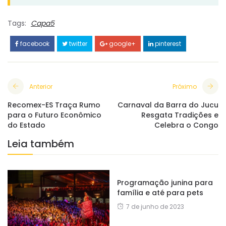
Tags:
Capa5
facebook
twitter
google+
pinterest
Anterior
Próximo
Recomex-ES Traça Rumo
Carnaval da Barra do Jucu
para o Futuro Econômico
Resgata Tradições e
do Estado
Celebra o Congo
Leia também
Programação junina para
família e até para pets
7 de junho de 2023