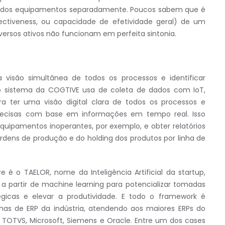
ia dos equipamentos separadamente. Poucos sabem que é
ectiveness, ou capacidade de efetividade geral) de um
iversos ativos não funcionam em perfeita sintonia.
 visão simultânea de todos os processos e identificar
, o sistema da COGTIVE usa de coleta de dados com IoT,
 ter uma visão digital clara de todos os processos e
precisas com base em informações em tempo real. Isso
equipamentos inoperantes, por exemplo, e obter relatórios
rdens de produção e do holding dos produtos por linha de
e é o TAELOR, nome da Inteligência Artificial da startup,
a partir de machine learning para potencializar tomadas
égicas e elevar a produtividade. E todo o framework é
mas de ERP da indústria, atendendo aos maiores ERPs do
TOTVS, Microsoft, Siemens e Oracle. Entre um dos cases