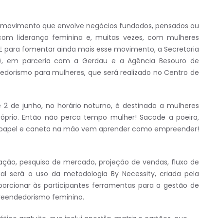
movimento que envolve negócios fundados, pensados ou
om liderança feminina e, muitas vezes, com mulheres
 E para fomentar ainda mais esse movimento, a Secretaria
m), em parceria com a Gerdau e a Agência Besouro de
edorismo para mulheres, que será realizado no Centro de
2 de junho, no horário noturno, é destinada a mulheres
róprio. Então não perca tempo mulher! Sacode a poeira,
m papel e caneta na mão vem aprender como empreender!
ção, pesquisa de mercado, projeção de vendas, fluxo de
al será o uso da metodologia By Necessity, criada pela
porcionar às participantes ferramentas para a gestão de
reendedorismo feminino.