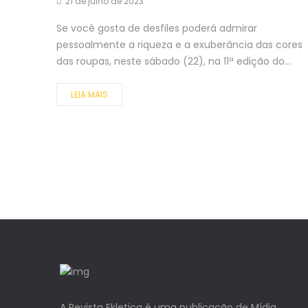
21 de julho de 2023
Se você gosta de desfiles poderá admirar
pessoalmente a riqueza e a exuberância das cores
das roupas, neste sábado (22), na 11ª edição do...
LEIA MAIS
A Revista Ekletica é uma publicação de Mídia