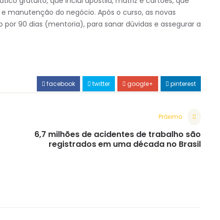
tico gratuito, que inclui apostila, matriz e cartões, que
a e manutenção do negócio. Após o curso, as novas
 90 dias (mentoria), para sanar dúvidas e assegurar a
facebook
twitter
google+
pinterest
Próximo
6,7 milhões de acidentes de trabalho são
registrados em uma década no Brasil