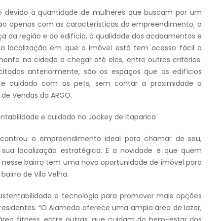
só devido à quantidade de mulheres que buscam por um
não apenas com as características do empreendimento, o
ça da região e do edifício, à qualidade dos acabamentos e
 a localização em que o imóvel está tem acesso fácil a
ente na cidade e chegar até eles, entre outros critérios.
citados anteriormente, são os espaços que os edifícios
 e cuidado com os pets, sem contar a proximidade a
or de Vendas da ARGO.
tabilidade e cuidado no Jockey de Itaparica
encontrou o empreendimento ideal para chamar de seu,
 a sua localização estratégica. E a novidade é que quem
nesse bairro tem uma nova oportunidade de imóvel para
airro de Vila Velha.
stentabilidade e tecnologia para promover mais opções
residentes. “O Alameda oferece uma ampla área de lazer,
rea fitness, entre outras, que cuidam do bem-estar dos