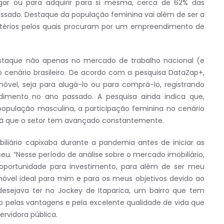
ugar ou para adquirir para si mesma, cerca de 62% das
sado. Destaque da população feminina vai além de ser a
ritérios pelos quais procuram por um empreendimento de
staque não apenas no mercado de trabalho nacional (e
cenário brasileiro. De acordo com a pesquisa DataZap+,
vel, seja para alugá-lo ou para comprá-lo, registrando
mento no ano passado. A pesquisa ainda indica que,
lação masculina, a participação feminina no cenário
, já que o setor tem avançado constantemente.
biliário capixaba durante a pandemia antes de iniciar as
 “Nesse período de análise sobre o mercado imobiliário,
 oportunidade para investimento, para além de ser meu
óvel ideal para mim e para os meus objetivos devido ao
esejava ter no Jockey de Itaparica, um bairro que tem
 pelas vantagens e pela excelente qualidade de vida que
rvidora pública.