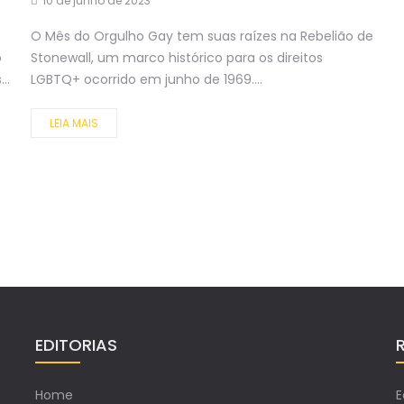
10 de junho de 2023
O Mês do Orgulho Gay tem suas raízes na Rebelião de
o
Stonewall, um marco histórico para os direitos
..
LGBTQ+ ocorrido em junho de 1969....
LEIA MAIS
EDITORIAS
Home
E