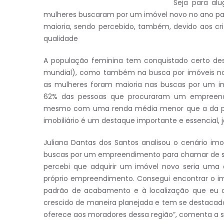
Seja para al
mulheres buscaram por um imóvel novo no ano pas
maioria, sendo percebido, também, devido aos c
qualidade
A população feminina tem conquistado certo de
mundial), como também na busca por imóveis no 
as mulheres foram maioria nas buscas por um imó
62% das pessoas que procuraram um empreendi
mesmo com uma renda média menor que a da popu
imobiliário é um destaque importante e essencial
Juliana Dantas dos Santos analisou o cenário imo
buscas por um empreendimento para chamar de seu.
percebi que adquirir um imóvel novo seria uma
próprio empreendimento. Consegui encontrar o im
padrão de acabamento e à localização que eu d
crescido de maneira planejada e tem se destacado
oferece aos moradores dessa região”, comenta a se