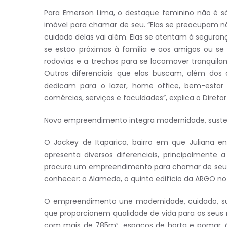
Para Emerson Lima, o destaque feminino não é 
imóvel para chamar de seu. “Elas se preocupam 
cuidado delas vai além. Elas se atentam à seguran
se estão próximas à família e aos amigos ou se
rodovias e a trechos para se locomover tranquilam
Outros diferenciais que elas buscam, além dos 
dedicam para o lazer, home office, bem-estar
comércios, serviços e faculdades”, explica o Diret
Novo empreendimento integra modernidade, susten
O Jockey de Itaparica, bairro em que Juliana 
apresenta diversos diferenciais, principalmente
procura um empreendimento para chamar de seu 
conhecer: o Alameda, o quinto edifício da ARGO no b
O empreendimento une modernidade, cuidado, su
que proporcionem qualidade de vida para os seus 
com mais de 785m², espaços de horta e pomar, á