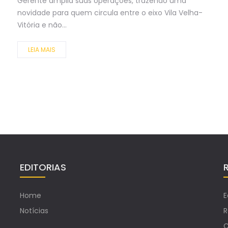
Gerente amplia suas operações, trazendo uma
novidade para quem circula entre o eixo Vila Velha-
Vitória e não...
LEIA MAIS
EDITORIAS
Home
E
Notícias
R
C