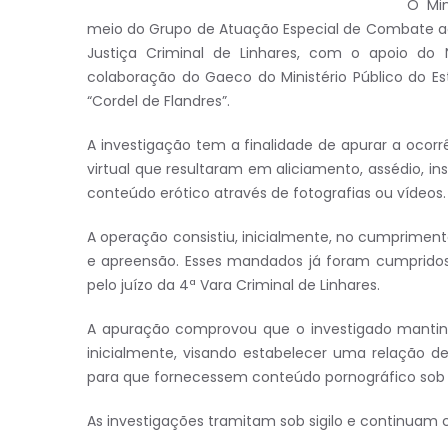
O Min
meio do Grupo de Atuação Especial de Combate a
Justiça Criminal de Linhares, com o apoio do N
colaboração do Gaeco do Ministério Público do E
“Cordel de Flandres”.
A investigação tem a finalidade de apurar a ocor
virtual que resultaram em aliciamento, assédio, ins
conteúdo erótico através de fotografias ou vídeos.
A operação consistiu, inicialmente, no cumprime
e apreensão. Esses mandados já foram cumprido
pelo juízo da 4ª Vara Criminal de Linhares.
A apuração comprovou que o investigado mantinh
inicialmente, visando estabelecer uma relação de
para que fornecessem conteúdo pornográfico sob a
As investigações tramitam sob sigilo e continuam 