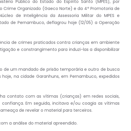
istério Público do Estado do Espírito Santo (MPES), por
o Crime Organizado (Gaeco Norte) e da 4ª Promotoria de
úcleo de Inteligência da Assessoria Militar do MPES e
stado de Pernambuco, deflagrou hoje (12/05) a Operação
rência de crimes praticados contra crianças em ambiente
tigação e constrangimento para induzi-las a disponibilizar
nto de um mandado de prisão temporária e outro de busca
s hoje, na cidade Garanhuns, em Pernambuco, expedidos
a contato com as vítimas (crianças) em redes sociais,
 confiança. Em seguida, incitava e/ou coagia as vítimas
meaça de revelar o material para terceiros.
com a análise do material apreendido.