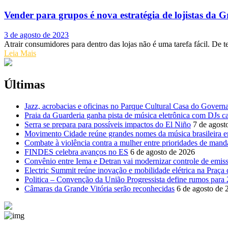
Vender para grupos é nova estratégia de lojistas da G
Posted on
3 de agosto de 2023
Atrair consumidores para dentro das lojas não é uma tarefa fácil. De 
Leia Mais
Últimas
Jazz, acrobacias e oficinas no Parque Cultural Casa do Govern
Praia da Guarderia ganha pista de música eletrônica com DJs c
Serra se prepara para possíveis impactos do El Niño
7 de agost
Movimento Cidade reúne grandes nomes da música brasileira e
Combate à violência contra a mulher entre prioridades de mand
FINDES celebra avanços no ES
6 de agosto de 2026
Convênio entre Iema e Detran vai modernizar controle de emis
Electric Summit reúne inovação e mobilidade elétrica na Praça
Politica – Convenção da União Progressista define rumos para
Câmaras da Grande Vitória serão reconhecidas
6 de agosto de 