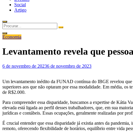
Social
Artigo
Economia
Levantamento revela que pesso
Posted on
6 de novembro de 2023
6 de novembro de 2023
Um levantamento inédito da FUNAD contínua do IBGE revelou que cerc
superiores aos que não optaram por essa modalidade. Em média, os 
de R$2.000.
Para compreender essa disparidade, buscamos a expertise de Kátia Va
elevada está ligada ao perfil desses trabalhadores, que, em sua maio
jurídicas e contábeis. Essas ocupações, geralmente realizadas por prof
É crucial entender que essa disparidade já existia antes da pandemia
remoto, oferecendo flexibilidade de horários, equilíbrio entre vida pe