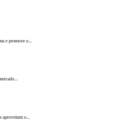
ama e promove o...
mercado...
 aproveitam o...