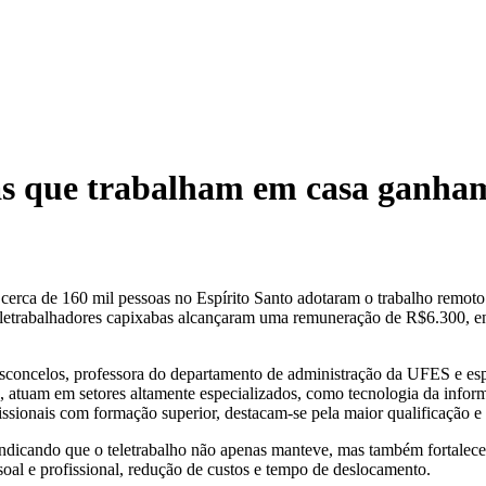
as que trabalham em casa ganham
a de 160 mil pessoas no Espírito Santo adotaram o trabalho remoto n
teletrabalhadores capixabas alcançaram uma remuneração de R$6.300, 
sconcelos, professora do departamento de administração da UFES e esp
ria, atuam em setores altamente especializados, como tecnologia da in
issionais com formação superior, destacam-se pela maior qualificação e 
, indicando que o teletrabalho não apenas manteve, mas também fortalec
ssoal e profissional, redução de custos e tempo de deslocamento.