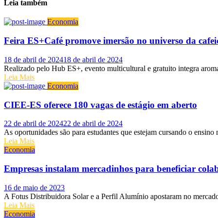
Leia também
Economia
Feira ES+Café promove imersão no universo da cafei
Posted on
18 de abril de 2024
18 de abril de 2024
Realizado pelo Hub ES+, evento multicultural e gratuito integra aroma
Leia Mais
Economia
CIEE-ES oferece 180 vagas de estágio em aberto
Posted on
22 de abril de 2024
22 de abril de 2024
As oportunidades são para estudantes que estejam cursando o ensino m
Leia Mais
Economia
Empresas instalam mercadinhos para beneficiar cola
Posted on
16 de maio de 2023
A Fotus Distribuidora Solar e a Perfil Alumínio apostaram no mercad
Leia Mais
Economia