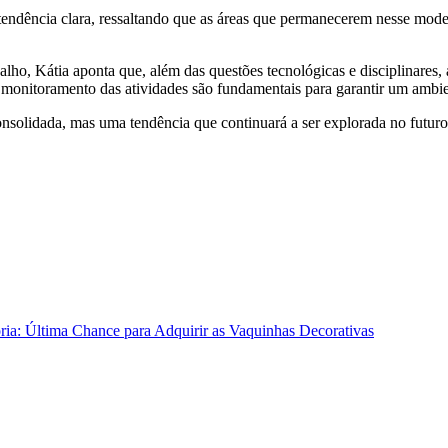
tendência clara, ressaltando que as áreas que permanecerem nesse model
alho, Kátia aponta que, além das questões tecnológicas e disciplinares, 
e monitoramento das atividades são fundamentais para garantir um ambie
onsolidada, mas uma tendência que continuará a ser explorada no futuro
ria: Última Chance para Adquirir as Vaquinhas Decorativas