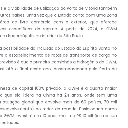
s e a viabilidade de utilização do Porto de Vitória também
outros países, uma vez que o Estado conta com uma Zona
rea de livre comércio com o exterior, que oferece
ativos específicos do regime. A partir de 2024, a GWM
em Iracemápolis, no interior de São Paulo.
 possibilidade da inclusão do Estado do Espírito Santo no
vê o estabelecimento de rotas de transporte de carga no
A previsão é que o primeiro caminhão a hidrogênio da GWM,
asil até o final deste ano, desembarcando pelo Porto de
esa de capital 100% privado, a GWM é a quarta maior
to que ela lidera na China há 24 anos, onde tem uma
atuação global que envolve mais de 60 países, 70 mil
 Desenvolvimento) ao redor do mundo. Posicionada como
 a GWM investirá em 10 anos mais de R$ 10 bilhões na sua
onectados.