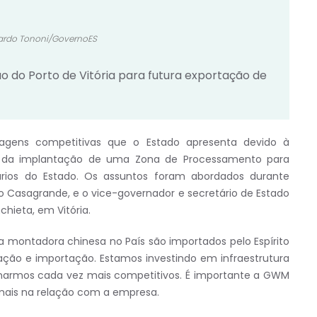
nardo Tononi/GovernoES
ão do Porto de Vitória para futura exportação de
agens competitivas que o Estado apresenta devido à
io, da implantação de uma Zona de Processamento para
utários do Estado. Os assuntos foram abordados durante
o Casagrande, e o vice-governador e secretário de Estado
chieta, em Vitória.
a montadora chinesa no País são importados pelo Espírito
ação e importação. Estamos investindo em infraestrutura
ornarmos cada vez mais competitivos. É importante a GWM
s mais na relação com a empresa.