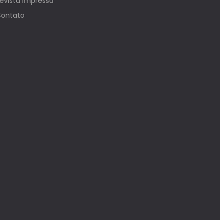
evista Impressa
ontato