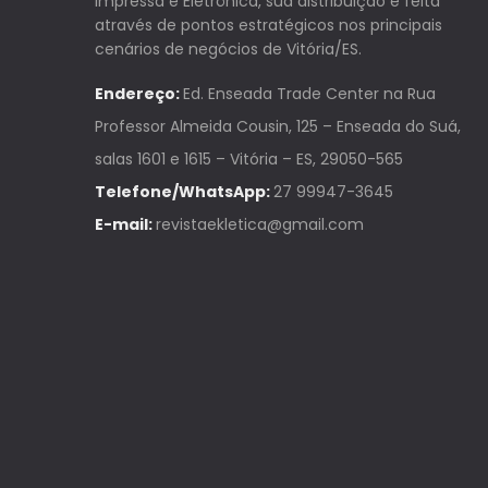
Impressa e Eletrônica, sua distribuição é feita
através de pontos estratégicos nos principais
cenários de negócios de Vitória/ES.
Endereço:
Ed. Enseada Trade Center na Rua
Professor Almeida Cousin, 125 – Enseada do Suá,
salas 1601 e 1615 – Vitória – ES, 29050-565
Telefone/WhatsApp:
27 99947-3645
E-mail:
revistaekletica@gmail.com