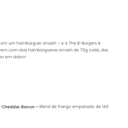
 com um hambúrguer smash – e a The B-Burgers é
n vem com dois hambúrgueres smash de 70g cada, das
con em dobro!
 Cheddar Bacon –
Blend de frango empanado de 140