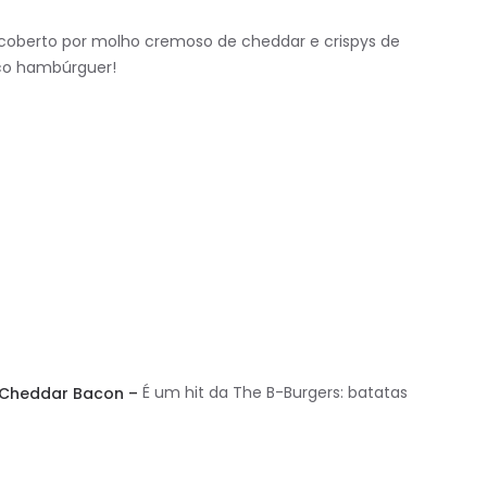
 coberto por molho cremoso de cheddar e crispys de
ico hambúrguer!
Cheddar Bacon –
É um hit da The B-Burgers: batatas