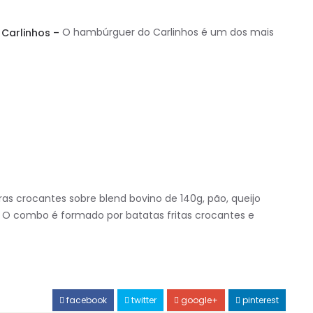
arlinhos –
O hambúrguer do Carlinhos é um dos mais
as crocantes sobre blend bovino de 140g, pão, queijo
. O combo é formado por batatas fritas crocantes e
facebook
twitter
google+
pinterest