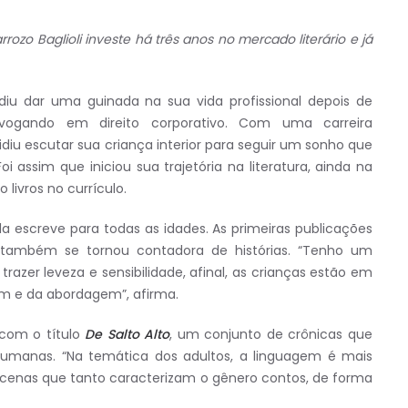
ozo Baglioli investe há três anos no mercado literário e já
iu dar uma guinada na sua vida profissional depois de
ogando em direito corporativo. Com uma carreira
diu escutar sua criança interior para seguir um sonho que
 assim que iniciou sua trajetória na literatura, ainda na
livros no currículo.
la escreve para todas as idades. As primeiras publicações
ela também se tornou contadora de histórias. “Tenho um
azer leveza e sensibilidade, afinal, as crianças estão em
m e da abordagem”, afirma.
 com o título
De Salto Alto
, um conjunto de crônicas que
 humanas. “Na temática dos adultos, a linguagem é mais
de cenas que tanto caracterizam o gênero contos, de forma