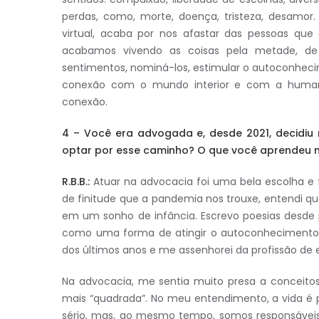
perdas, como, morte, doença, tristeza, desamo
virtual, acaba por nos afastar das pessoas qu
acabamos vivendo as coisas pela metade, de 
sentimentos, nominá-los, estimular o autoconhec
conexão com o mundo interior e com a humani
conexão.
4 – Você era advogada e, desde 2021, decidiu 
optar por esse caminho? O que você aprendeu n
R.B.B.:
Atuar na advocacia foi uma bela escolha e f
de finitude que a pandemia nos trouxe, entendi 
em um sonho de infância. Escrevo poesias desde p
como uma forma de atingir o autoconhecimento e
dos últimos anos e me assenhorei da profissão de 
Na advocacia, me sentia muito presa a conceito
mais “quadrada”. No meu entendimento, a vida é 
sério, mas, ao mesmo tempo, somos responsáveis