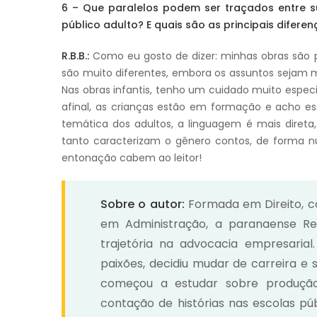
6 – Que paralelos podem ser traçados entre su
público adulto? E quais são as principais difere
R.B.B.:
Como eu gosto de dizer: minhas obras são p
são muito diferentes, embora os assuntos sejam 
Nas obras infantis, tenho um cuidado muito especia
afinal, as crianças estão em formação e acho e
temática dos adultos, a linguagem é mais direta,
tanto caracterizam o gênero contos, de forma n
entonação cabem ao leitor!
Sobre o autor:
Formada em Direito, c
em Administração, a paranaense Re
trajetória na advocacia empresari
paixões, decidiu mudar de carreira e 
começou a estudar sobre produção l
contação de histórias nas escolas púb