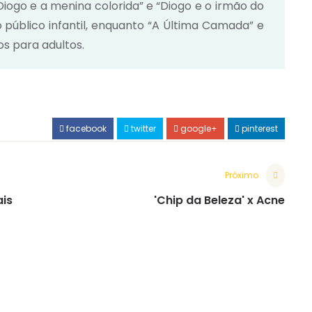
Diogo e a menina colorida” e “Diogo e o irmão do
 público infantil, enquanto “A Última Camada” e
os para adultos.
facebook
twitter
google+
pinterest
Próximo
is
'Chip da Beleza' x Acne