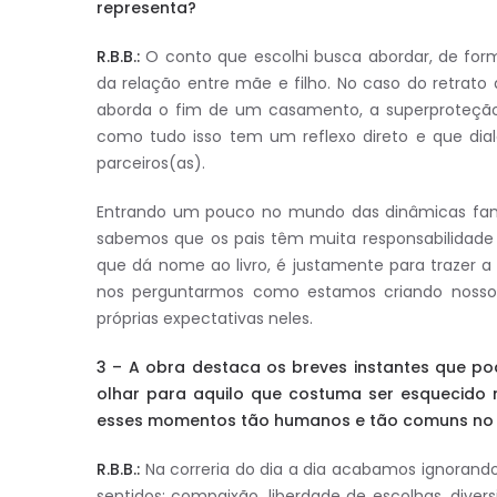
representa?
R.B.B.:
O conto que escolhi busca abordar, de form
da relação entre mãe e filho. No caso do retrato
aborda o fim de um casamento, a superproteção 
como tudo isso tem um reflexo direto e que dia
parceiros(as).
Entrando um pouco no mundo das dinâmicas fami
sabemos que os pais têm muita responsabilidade n
que dá nome ao livro, é justamente para trazer a
nos perguntarmos como estamos criando nossos 
próprias expectativas neles.
3 – A obra destaca os breves instantes que p
olhar para aquilo que costuma ser esquecido 
esses momentos tão humanos e tão comuns no 
R.B.B.:
Na correria do dia a dia acabamos ignorando 
sentidos: compaixão, liberdade de escolhas, diver