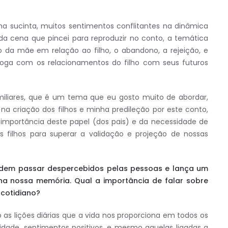
a sucinta, muitos sentimentos conflitantes na dinâmica
 da cena que pincei para reproduzir no conto, a temática
da mãe em relação ao filho, o abandono, a rejeição, e
loga com os relacionamentos do filho com seus futuros
liares, que é um tema que eu gosto muito de abordar,
a criação dos filhos e minha predileção por este conto,
 importância deste papel (dos pais) e da necessidade de
filhos para superar a validação e projeção de nossas
odem passar despercebidos pelas pessoas e lança um
na nossa memória. Qual a importância de falar sobre
cotidiano?
as lições diárias que a vida nos proporciona em todos os
sidade, sentimentos positivos, e mesmo aquelas ligadas a