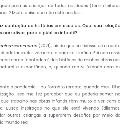
egado para as crianças de todas as idades (tenho leitores
 anos? Muita coisa que não está nas leis…
faz contação de histórias em escolas. Qual sua relação
 narrativas para o público infantil?
menina-sem-nome
(2021), ainda que eu tivesse em mente
i adotar exclusivamente a carreira literária. Foi com essa
obri como “contadora” das histórias de minhas obras nas
natural e espontâneo, e, quando me vi falando com as
rante a pandemia – no formato remoto, quando meu filho
ização. Isso me fez perceber que eu poderia somar no
 que trabalho nas obras infantis têm muito a ver com o
a. Busco inspiração no que ele está vivendo (dilemas,
udar outras crianças a superarem desafios por meio da
do mundo real.