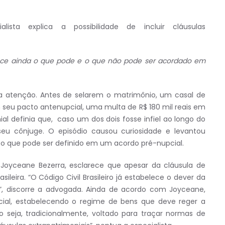
ialista explica a possibilidade de incluir cláusulas
ece ainda o que pode e o que não pode ser acordado em
a atenção. Antes de selarem o matrimônio, um casal de
m seu pacto antenupcial, uma multa de R$ 180 mil reais em
ial definia que, caso um dos dois fosse infiel ao longo do
seu cônjuge. O episódio causou curiosidade e levantou
e o que pode ser definido em um acordo pré-nupcial.
, Joyceane Bezerra, esclarece que apesar da cláusula de
asileira. “O Código Civil Brasileiro já estabelece o dever da
 I,”, discorre a advogada. Ainda de acordo com Joyceane,
al, estabelecendo o regime de bens que deve reger a
o seja, tradicionalmente, voltado para traçar normas de