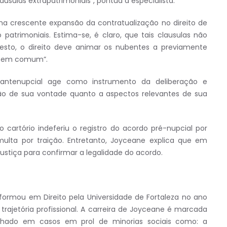
áusulas extrapatrimoniais”, pontua a especialista.
a crescente expansão da contratualização no direito de
ão patrimoniais. Estima-se, é claro, que tais clausulas não
resto, o direito deve animar os nubentes a previamente
da em comum”.
ntenupcial age como instrumento da deliberação e
 de sua vontade quanto a aspectos relevantes de sua
o cartório indeferiu o registro do acordo pré-nupcial por
multa por traição. Entretanto, Joyceane explica que em
ustiça para confirmar a legalidade do acordo.
 formou em Direito pela Universidade de Fortaleza no ano
trajetória profissional. A carreira de Joyceane é marcada
alhado em casos em prol de minorias sociais como: a