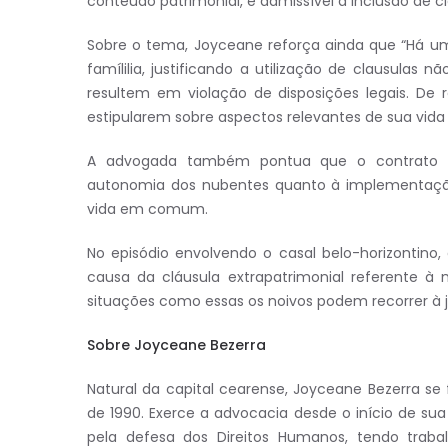
conteúdo patrimonial, é admissível a inclusão de cl
Sobre o tema, Joyceane reforça ainda que “Há um
famílilia, justificando a utilização de clausulas n
resultem em violação de disposições legais. De 
estipularem sobre aspectos relevantes de sua vi
A advogada também pontua que o contrato a
autonomia dos nubentes quanto à implementação
vida em comum.
No episódio envolvendo o casal belo-horizontino, 
causa da cláusula extrapatrimonial referente à 
situações como essas os noivos podem recorrer à j
Sobre Joyceane Bezerra
Natural da capital cearense, Joyceane Bezerra se
de 1990. Exerce a advocacia desde o início de sua 
pela defesa dos Direitos Humanos, tendo trab