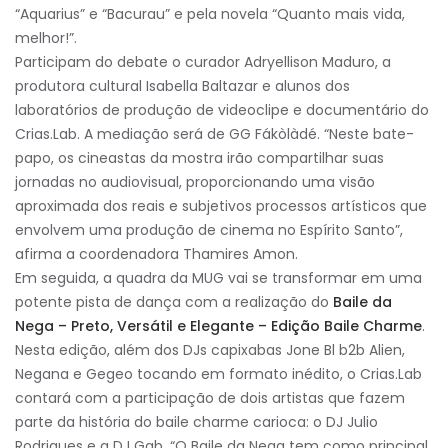
“Aquarius” e “Bacurau” e pela novela “Quanto mais vida,
melhor!”.
Participam do debate o curador Adryellison Maduro, a
produtora cultural Isabella Baltazar e alunos dos
laboratórios de produção de videoclipe e documentário do
Crias.Lab. A mediação será de GG Fákòlàdé. “Neste bate-
papo, os cineastas da mostra irão compartilhar suas
jornadas no audiovisual, proporcionando uma visão
aproximada dos reais e subjetivos processos artísticos que
envolvem uma produção de cinema no Espírito Santo”,
afirma a coordenadora Thamires Amon.
Em seguida, a quadra da MUG vai se transformar em uma
potente pista de dança com a realização do
Baile da
Nega – Preto, Versátil e Elegante – Edição Baile Charme
.
Nesta edição, além dos DJs capixabas Jone Bl b2b Alien,
Negana e Gegeo tocando em formato inédito, o Crias.Lab
contará com a participação de dois artistas que fazem
parte da história do baile charme carioca: o DJ Julio
Rodrigues e a DJ Gab. “O Baile da Nega tem como principal