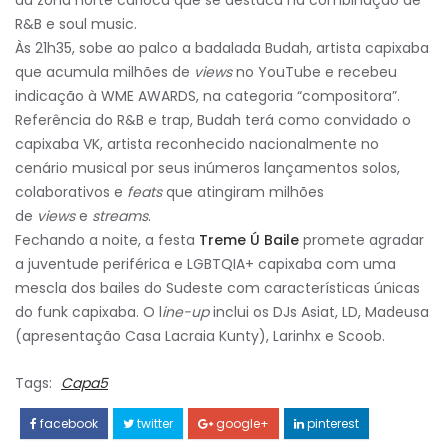
R&B e soul music.
Às 21h35, sobe ao palco a badalada Budah, artista capixaba
que acumula milhões de
views
no YouTube e recebeu
indicação à WME AWARDS, na categoria “compositora”.
Referência do R&B e trap, Budah terá como convidado o
capixaba VK, artista reconhecido nacionalmente no
cenário musical por seus inúmeros lançamentos solos,
colaborativos e
feats
que atingiram milhões
de
views
e
streams
.
Fechando a noite, a festa
Treme Ú Baile
promete agradar
a juventude periférica e LGBTQIA+ capixaba com uma
mescla dos bailes do Sudeste com características únicas
do funk capixaba. O l
ine-up
inclui os DJs
Asiat, LD, Madeusa
(apresentação Casa Lacraia Kunty), Larinhx e Scoob.
Tags:
Capa5
facebook
twitter
google+
pinterest