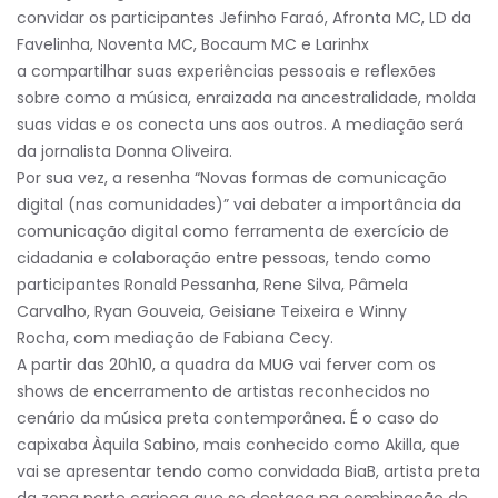
convidar os participantes Jefinho Faraó, Afronta MC, LD da
Favelinha, Noventa MC, Bocaum MC e Larinhx
a compartilhar suas experiências pessoais e reflexões
sobre como a música, enraizada na ancestralidade, molda
suas vidas e os conecta uns aos outros. A mediação será
da jornalista Donna Oliveira.
Por sua vez, a resenha “Novas formas de comunicação
digital (nas comunidades)” vai debater a importância da
comunicação digital como ferramenta de exercício de
cidadania e colaboração entre pessoas, tendo como
participantes Ronald Pessanha, Rene Silva, Pâmela
Carvalho, Ryan Gouveia, Geisiane Teixeira e Winny
Rocha, com mediação de Fabiana Cecy.
A partir das 20h10, a quadra da MUG vai ferver com os
shows de encerramento de artistas reconhecidos no
cenário da música preta contemporânea. É o caso do
capixaba Àquila Sabino, mais conhecido como Akilla, que
vai se apresentar tendo como convidada BiaB, artista preta
da zona norte carioca que se destaca na combinação de