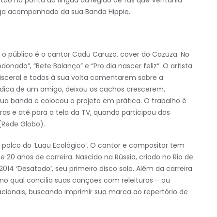
ega acompanhado da sua Banda Hippie.
 público é o cantor Cadu Caruzo, cover do Cazuza. No
onado”, “Bete Balanço” e “Pro dia nascer feliz”. O artista
visceral e todos à sua volta comentarem sobre a
dica de um amigo, deixou os cachos crescerem,
a banda e colocou o projeto em prática. O trabalho é
iras e até para a tela da TV, quando participou dos
(Rede Globo).
 palco do ‘Luau Ecológico’. O cantor e compositor tem
 20 anos de carreira. Nascido na Rússia, criado no Rio de
014 ‘Desatado’, seu primeiro disco solo. Além da carreira
 no qual concilia suas canções com releituras – ou
acionais, buscando imprimir sua marca ao repertório de