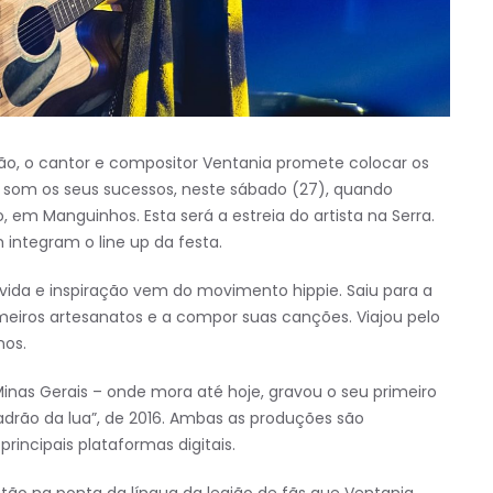
olão, o cantor e compositor Ventania promete colocar os
 som os seus sucessos, neste sábado (27), quando
 em Manguinhos. Esta será a estreia do artista na Serra.
ntegram o line up da festa.
vida e inspiração vem do movimento hippie. Saiu para a
eiros artesanatos e a compor suas canções. Viajou pelo
nos.
nas Gerais – onde mora até hoje, gravou o seu primeiro
adrão da lua”, de 2016. Ambas as produções são
rincipais plataformas digitais.
stão na ponta da língua da legião de fãs que Ventania