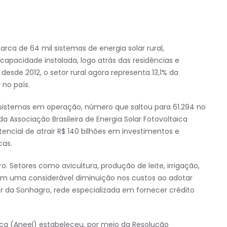
rca de 64 mil sistemas de energia solar rural,
apacidade instalada, logo atrás das residências e
desde 2012, o setor rural agora representa 13,1% da
 no país.
sistemas em operação, número que saltou para 61.294 no
 Associação Brasileira de Energia Solar Fotovoltaica
tencial de atrair R$ 140 bilhões em investimentos e
cas.
o. Setores como avicultura, produção de leite, irrigação,
m uma considerável diminuição nos custos ao adotar
r da Sonhagro, rede especializada em fornecer crédito
rica (Aneel) estabeleceu, por meio da Resolução