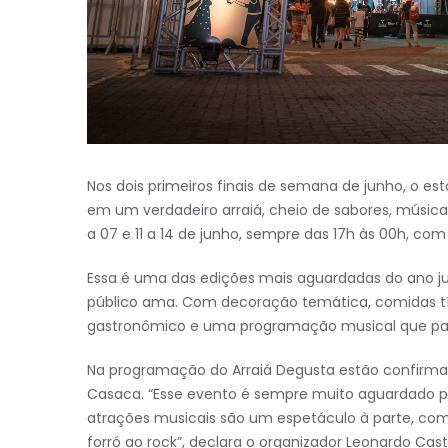
Nos dois primeiros finais de semana de junho, o e
em um verdadeiro arraiá, cheio de sabores, música
a 07 e 11 a 14 de junho, sempre das 17h às 00h, com
Essa é uma das edições mais aguardadas do ano ju
público ama. Com decoração temática, comidas típi
gastronômico e uma programação musical que passei
Na programação do Arraiá Degusta estão confirmado
Casaca. “Esse evento é sempre muito aguardado p
atrações musicais são um espetáculo à parte, com 
forró ao rock”, declara o organizador Leonardo Casti