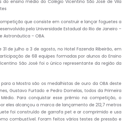
s do ensino médio do Colégio Vicentino São José de Vila
tes
ompetição que consiste em construir e lançar foguetes a
esenvolvida pela Universidade Estadual do Rio de Janeiro –
 e Astronáutica – OBA.
e 31 de julho a 3 de agosto, no Hotel Fazenda Ribeirão, em
 participação de 68 equipes formadas por alunos do Ensino
icentino São José foi o único representante da região da
s para a Mostra são os medalhistas de ouro da OBA deste
enes, Gustavo Furtado e Pedro Dornelas, todos da Primeira
o Médio. Para conquistar esse prêmio na competição, o
por eles alcançou a marca de lançamento de 212,7 metros
guete foi construído de garrafa pet e ar comprimido e usa
mo combustível. Foram feitos vários testes de pressão e