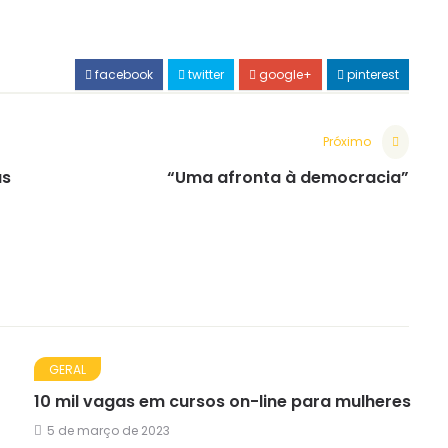
facebook
twitter
google+
pinterest
Próximo
as
“Uma afronta à democracia”
GERAL
10 mil vagas em cursos on-line para mulheres
5 de março de 2023