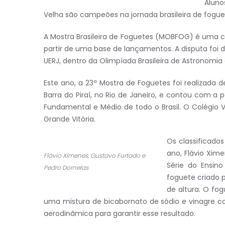
Aluno
Velha são campeões na jornada brasileira de fogue
A Mostra Brasileira de Foguetes (MOBFOG) é uma c
partir de uma base de lançamentos. A disputa foi d
UERJ, dentro da Olimpíada Brasileira de Astronomia
Este ano, a 23ª Mostra de Foguetes foi realizada d
Barra do Piraí, no Rio de Janeiro, e contou com a
Fundamental e Médio de todo o Brasil. O Colégio V
Grande Vitória.
Os classificado
ano, Flávio Xim
Flávio Ximenes, Gustavo Furtado e
Série do Ensin
Pedro Dornelas
foguete criado 
de altura. O fo
uma mistura de bicabornato de sódio e vinagre co
aerodinâmica para garantir esse resultado.