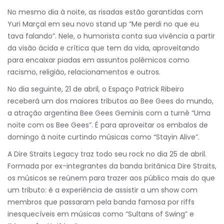
No mesmo dia à noite, as risadas estão garantidas com
Yuri Marçal em seu novo stand up “Me perdi no que eu
tava falando”. Nele, o humorista conta sua vivência a partir
da visão ácida e crítica que tem da vida, aproveitando
para encaixar piadas em assuntos polêmicos como
racismo, religião, relacionamentos e outros.
No dia seguinte, 21 de abril, o Espaço Patrick Ribeiro
receberá um dos maiores tributos ao Bee Gees do mundo,
a atração argentina Bee Gees Geminis com a turnê “Uma
noite com os Bee Gees”. É para aproveitar os embalos de
domingo à noite curtindo músicas como “Stayin Alive”.
A Dire Straits Legacy traz todo seu rock no dia 25 de abril.
Formada por ex-integrantes da banda britânica Dire Straits,
os músicos se reúnem para trazer aos público mais do que
um tributo: é a experiência de assistir a um show com
membros que passaram pela banda famosa por riffs
inesquecíveis em músicas como “Sultans of Swing” e