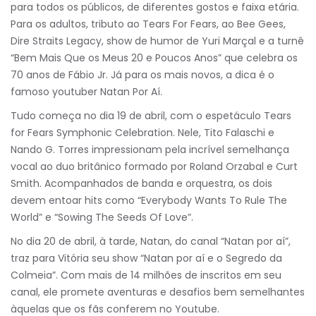
para todos os públicos, de diferentes gostos e faixa etária.
Para os adultos, tributo ao Tears For Fears, ao Bee Gees,
Dire Straits Legacy, show de humor de Yuri Marçal e a turnê
“Bem Mais Que os Meus 20 e Poucos Anos” que celebra os
70 anos de Fábio Jr. Já para os mais novos, a dica é o
famoso youtuber Natan Por Aí.
Tudo começa no dia 19 de abril, com o espetáculo Tears
for Fears Symphonic Celebration. Nele, Tito Falaschi e
Nando G. Torres impressionam pela incrível semelhança
vocal ao duo britânico formado por Roland Orzabal e Curt
Smith. Acompanhados de banda e orquestra, os dois
devem entoar hits como “Everybody Wants To Rule The
World” e “Sowing The Seeds Of Love”.
No dia 20 de abril, à tarde, Natan, do canal “Natan por aí”,
traz para Vitória seu show “Natan por aí e o Segredo da
Colmeia”. Com mais de 14 milhões de inscritos em seu
canal, ele promete aventuras e desafios bem semelhantes
àquelas que os fãs conferem no Youtube.