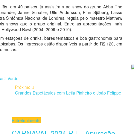
 fãs, em 40 países, já assistiram ao show do grupo Abba The
nander, Janne Schaffer, Uffe Andersson, Finn Sjöberg, Lasse
a Sinfônica Nacional de Londres, regida pelo maestro Matthew
s shows que o grupo original. Entre as apresentações mais
o Hollywood Bowl (2004, 2009 e 2010).
 com estações de drinks, bares temáticos e boa gastronomia para
apixabas. Os ingressos estão disponíveis a partir de R$ 120, em
s e mesas.
asil Verde
Próximo
Grandes Espetáculos com Leila Pinheiro e João Felippe
Entretenimento
CARNAVAL 2024 RJ – Apuração