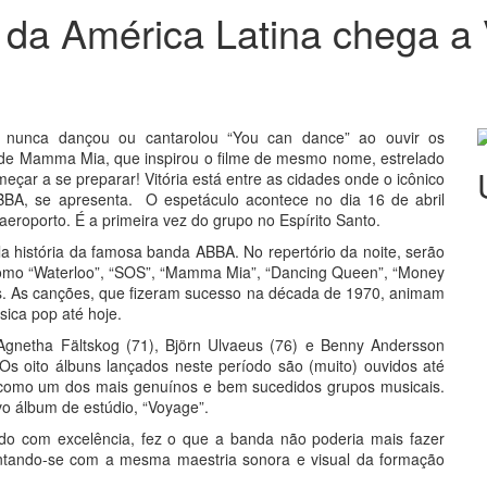
da América Latina chega a V
nunca dançou ou cantarolou “You can dance” ao ouvir os
de Mamma Mia, que inspirou o filme de mesmo nome, estrelado
eçar a se preparar! Vitória está entre as cidades onde o icônico
BA, se apresenta. O espetáculo acontece no dia 16 de abril
aeroporto. É a primeira vez do grupo no Espírito Santo.
a história da famosa banda ABBA. No repertório da noite, serão
como “Waterloo”, “SOS”, “Mamma Mia”, “Dancing Queen”, “Money
. As canções, que fizeram sucesso na década de 1970, animam
ica pop até hoje.
Agnetha Fältskog (71), Björn Ulvaeus (76) e Benny Andersson
s oito álbuns lançados neste período são (muito) ouvidos até
 como um dos mais genuínos e bem sucedidos grupos musicais.
o álbum de estúdio, “Voyage”.
ado com excelência, fez o que a banda não poderia mais fazer
ntando-se com a mesma maestria sonora e visual da formação