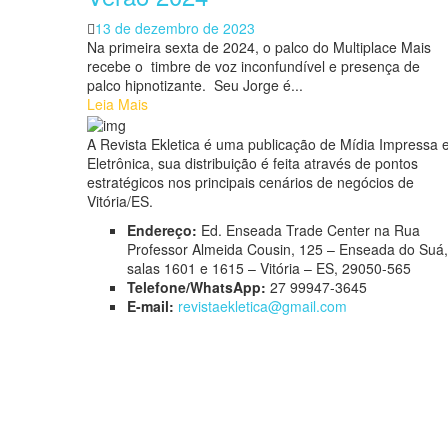
Posted
13 de dezembro de 2023
on
Na primeira sexta de 2024, o palco do Multiplace Mais
recebe o timbre de voz inconfundível e presença de
palco hipnotizante. Seu Jorge é...
Leia Mais
A Revista Ekletica é uma publicação de Mídia Impressa 
Eletrônica, sua distribuição é feita através de pontos
estratégicos nos principais cenários de negócios de
Vitória/ES.
Endereço:
Ed. Enseada Trade Center na Rua
Professor Almeida Cousin, 125 – Enseada do Suá,
salas 1601 e 1615 – Vitória – ES, 29050-565
Telefone/WhatsApp:
27 99947-3645
E-mail:
revistaekletica@gmail.com