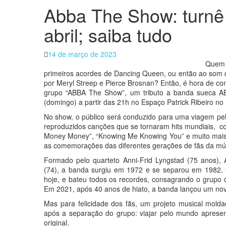
Abba The Show: turnê 
abril; saiba tudo
Posted
14 de março de 2023
on
Quem 
primeiros acordes de Dancing Queen, ou então ao som 
por Meryl Streep e Pierce Brosnan? Então, é hora de com
grupo “ABBA The Show”, um tributo a banda sueca AB
(domingo) a partir das 21h no Espaço Patrick Ribeiro no 
No show, o público será conduzido para uma viagem pel
reproduzidos canções que se tornaram hits mundiais, 
Money Money”, “Knowing Me Knowing You” e muito mais
as comemorações das diferentes gerações de fãs da mús
Formado pelo quarteto Anni-Frid Lyngstad (75 anos), 
(74), a banda surgiu em 1972 e se separou em 1982. O
hoje, e bateu todos os recordes, consagrando o grupo
Em 2021, após 40 anos de hiato, a banda lançou um nov
Mas para felicidade dos fãs, um projeto musical mold
após a separação do grupo: viajar pelo mundo aprese
original.