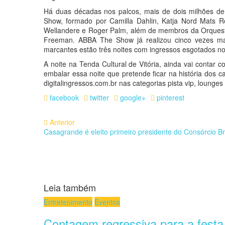
Há duas décadas nos palcos, mais de dois milhões de
Show, formado por Camilla Dahlin, Katja Nord Mats Ro
Wellandere e Roger Palm, além de membros da Orquestr
Freeman. ABBA The Show já realizou cinco vezes mai
marcantes estão três noites com ingressos esgotados n
A noite na Tenda Cultural de Vitória, ainda vai contar
embalar essa noite que pretende ficar na história dos c
digitalingressos.com.br nas categorias pista vip, lounge
facebook
twitter
google+
pinterest
Anterior
Casagrande é eleito primeiro presidente do Consórcio Br
Leia também
Entretenimento
Eventos
Contagem regressiva para a festa