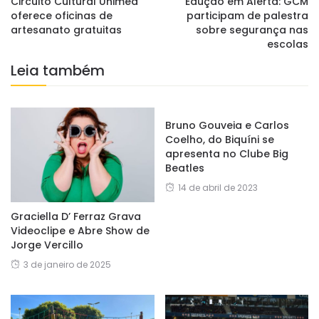
Circuito Cultural Unimed
Edução em Alerta: GCM
oferece oficinas de
participam de palestra
artesanato gratuitas
sobre segurança nas
escolas
Leia também
Bruno Gouveia e Carlos
Coelho, do Biquíni se
apresenta no Clube Big
Beatles
14 de abril de 2023
Graciella D’ Ferraz Grava
Videoclipe e Abre Show de
Jorge Vercillo
3 de janeiro de 2025