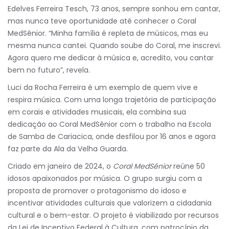
Edelves Ferreira Tesch, 73 anos, sempre sonhou em cantar,
mas nunca teve oportunidade até conhecer o Coral
MedSênior. “Minha família é repleta de músicos, mas eu
mesma nunca cantei. Quando soube do Coral, me inscrevi.
Agora quero me dedicar à música e, acredito, vou cantar
bem no futuro”, revela.
Luci da Rocha Ferreira é um exemplo de quem vive e
respira música. Com uma longa trajetória de participação
em corais e atividades musicais, ela combina sua
dedicação ao Coral MedSênior com o trabalho na Escola
de Samba de Cariacica, onde desfilou por 16 anos e agora
faz parte da Ala da Velha Guarda.
Criado em janeiro de 2024, o
Coral MedSênior
reúne 50
idosos apaixonados por música. O grupo surgiu com a
proposta de promover o protagonismo do idoso e
incentivar atividades culturais que valorizem a cidadania
cultural e o bem-estar. O projeto é viabilizado por recursos
da Lei de Incentivo Federal à Cultura, com patrocínio da