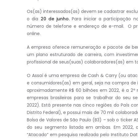
Os(as) interessados(as) devem se cadastrar excl
o dia
20 de junho.
Para iniciar a participação 
número de telefone e endereço de e-mail. O pro
online.
A empresa oferece remuneração e pacote de ben
um plano estruturado de carreira, com investi
profissional de seus(suas) colaboradores(as) em to
O Assaí é uma empresa de Cash & Carry (ou atac
e consumidores(as) em geral, seja na compra de 
aproximadamente R$ 60 bilhões em 2022, é a 2ª 
empresas brasileiras para se trabalhar do seu
2022). Está presente nas cinco regiões do País c
Distrito Federal), e possui mais de 70 mil colabor
Bolsa de Valores de São Paulo (B3) – sob o ticker 
do seu segmento listada em ambas. Em 2022, a
“Atacado” em pesquisa realizada pelo Instituto D