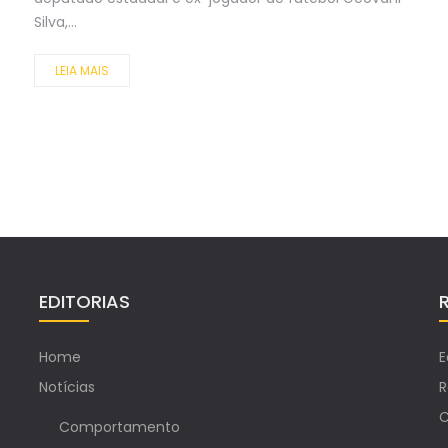
Silva,...
LEIA MAIS
EDITORIAS
Home
E
Notícias
R
C
Comportamento