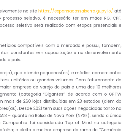
usivamente no site
https://expansaoassaiserra.gupy.io/
até
no processo seletivo, é necessário ter em mãos RG, CPF,
cesso seletivo será realizado com etapas presenciais e
efícios compatíveis com o mercado e possui, também,
mentos constantes em capacitação e no desenvolvimento
do o país.
arejo), que atende pequenos(as) e médios comerciantes
itens unitários ou grandes volumes. Com faturamento de
maior empresa de varejo do país e uma das 10 melhores
 segmento (categoria “Gigantes”, de acordo com o GPTW
om mais de 260 lojas distribuídas em 23 estados (além do
adores(as). Desde 2021 tem suas ações negociadas tanto na
ASAI3 – quanto na Bolsa de Nova York (NYSE), sendo a única
 Companhia foi considerada Top of Mind na categoria
atafolha; e eleita a melhor empresa do ramo de “Comércio